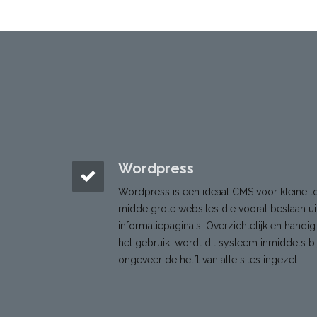
Wordpress
Wordpress is een ideaal CMS voor kleine t
middelgrote websites die vooral bestaan ui
informatiepagina's. Overzichtelijk en handig
het gebruik, wordt dit systeem inmiddels bi
ongeveer de helft van alle sites ingezet