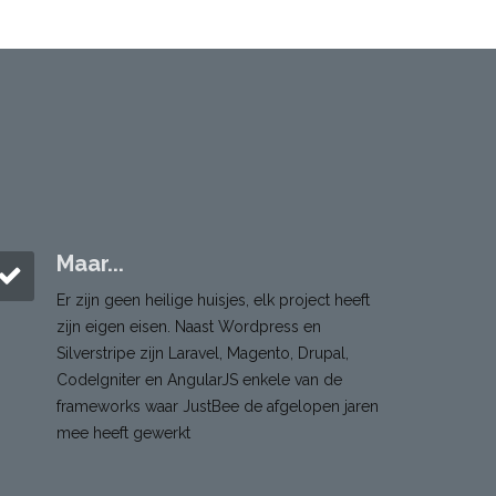
Maar...
Er zijn geen heilige huisjes, elk project heeft
zijn eigen eisen. Naast Wordpress en
Silverstripe zijn Laravel, Magento, Drupal,
CodeIgniter en AngularJS enkele van de
frameworks waar JustBee de afgelopen jaren
mee heeft gewerkt