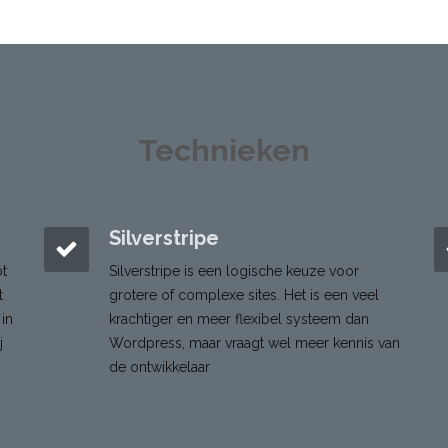
Technieken
Silverstripe
ot
Silverstripe is een logische keuze voor
t
grotere of complexe sites. Het is een veel
 in
krachtiger en meer flexibel systeem dan
j
Wordpress, maar vraagt wel meer kennis van
de ontwikkelaar