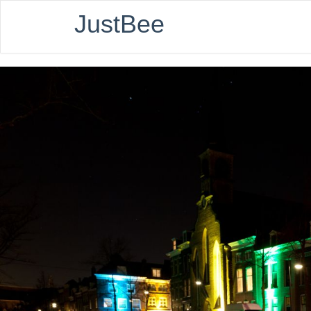
JustBee